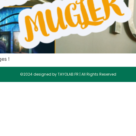
ges !
©2024 designed by TAYOLAB.FR | All Rights Reserved