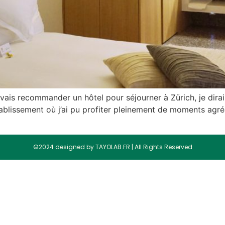
evais recommander un hôtel pour séjourner à Zürich, je dirai
ablissement où j’ai pu profiter pleinement de moments agréab
©2024 designed by TAYOLAB.FR | All Rights Reserved