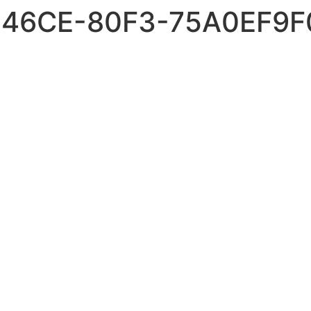
-46CE-80F3-75A0EF9F