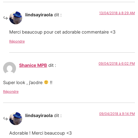
13/04/2018 à 8:29 AM
lindsayiraola
dit :
Merci beaucoup pour cet adorable commentaire <3
Répondre
09/04/2018 à 6:02 PM
Shanice MPB
dit :
Super look , j’aodre
!!
Répondre
09/04/2018 à 9:14 PM
lindsayiraola
dit :
Adorable ! Merci beaucoup <3